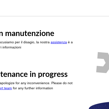
è in manutenzione
scusiamo per il disagio, la nostra
assistenza
è a
i informazioni
tenance in progress
apologize for any inconvenience. Please do not
ort team
for any further information