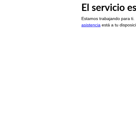
El servicio 
Estamos trabajando para ti.
asistencia
está a tu disposic